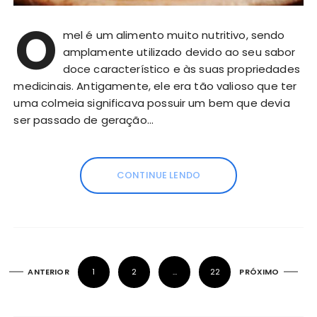
O
mel é um alimento muito nutritivo, sendo
amplamente utilizado devido ao seu sabor
doce característico e às suas propriedades
medicinais. Antigamente, ele era tão valioso que ter
uma colmeia significava possuir um bem que devia
ser passado de geração…
CONTINUE LENDO
P
ANTERIOR
1
2
…
22
PRÓXIMO
a
g