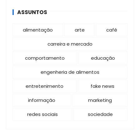
i
ASSUNTOS
n
a
alimentação
arte
café
ç
ã
carreira e mercado
o
comportamento
educação
d
e
engenheria de alimentos
p
entretenimento
fake news
o
s
informação
marketing
t
redes sociais
sociedade
s