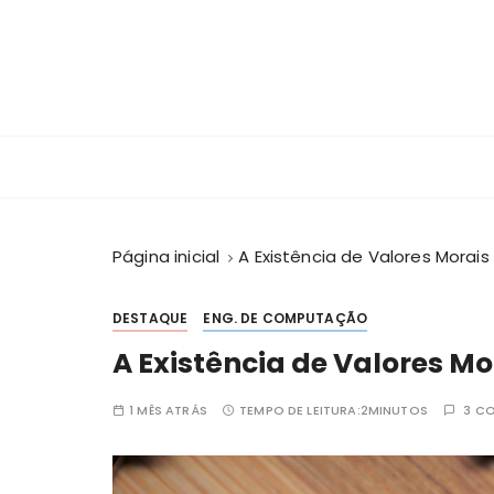
I
r
p
a
r
Crescendo J
Centro Educacional da Fundação Salvador
a
c
o
n
Página inicial
A Existência de Valores Morais
t
e
ú
DESTAQUE
ENG. DE COMPUTAÇÃO
d
A Existência de Valores Mo
o
1 MÊS ATRÁS
TEMPO DE LEITURA:
2MINUTOS
3 C