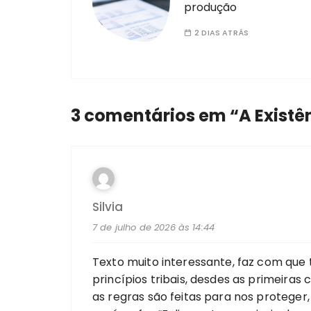
produção
2 DIAS ATRÁS
3 comentários em “
A Existê
Silvia
7 de julho de 2026 às 14:44
Texto muito interessante, faz com que 
princípios tribais, desdes as primeira
as regras são feitas para nos proteger,