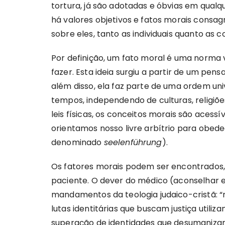
tortura, já são adotadas e óbvias em qualq
há valores objetivos e fatos morais consa
sobre eles, tanto as individuais quanto as co
Por definição, um fato moral é uma norma v
fazer. Esta ideia surgiu a partir de um pen
além disso, ela faz parte de uma ordem uni
tempos, independendo de culturas, religiõe
leis físicas, os conceitos morais são acess
orientamos nosso livre arbítrio para obed
denominado
seelenführung
).
Os fatores morais podem ser encontrados,
paciente. O dever do médico (aconselhar e
mandamentos da teologia judaico-cristã: 
lutas identitárias que buscam justiça utiliz
superação de identidades que desumanizam,