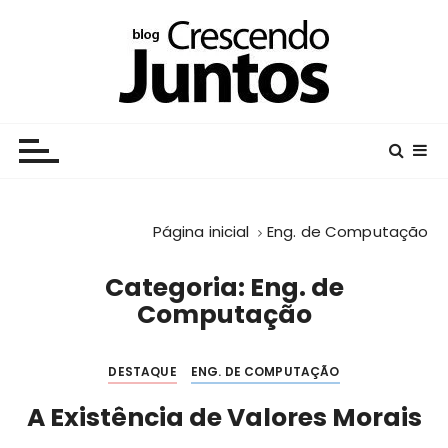
I
r
p
a
r
Crescendo Juntos
Centro Educacional da Fundação Salvador Arena
a
c
o
n
Página inicial
Eng. de Computação
t
e
Categoria:
Eng. de
ú
Computação
d
o
DESTAQUE
ENG. DE COMPUTAÇÃO
A Existência de Valores Morais