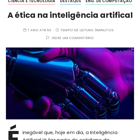
CIÊNCIA E TECNOLOGIA
DESTAQUE
ENG. DE COMPUTAÇÃO
A ética na inteligência artifical
1 ANO ATRÁS
TEMPO DE LEITURA:
3MINUTOS
DEIXE UM COMENTÁRIO
É
inegável que, hoje em dia, a Inteligência
Artificial já faz parte do cotidiano da