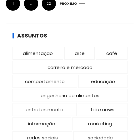
1
…
22
PRÓXIMO
a
g
i
ASSUNTOS
n
a
alimentação
arte
café
ç
ã
carreira e mercado
o
comportamento
educação
d
e
engenheria de alimentos
p
entretenimento
fake news
o
s
informação
marketing
t
redes sociais
sociedade