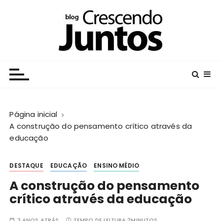
I
r
p
a
r
Crescendo Juntos
Centro Educacional da Fundação Salvador Arena
a
c
o
n
Página inicial
t
A construção do pensamento crítico através da
e
educação
ú
d
o
DESTAQUE
EDUCAÇÃO
ENSINO MÉDIO
A construção do pensamento
crítico através da educação
3 ANOS ATRÁS
TEMPO DE LEITURA:
2MINUTOS