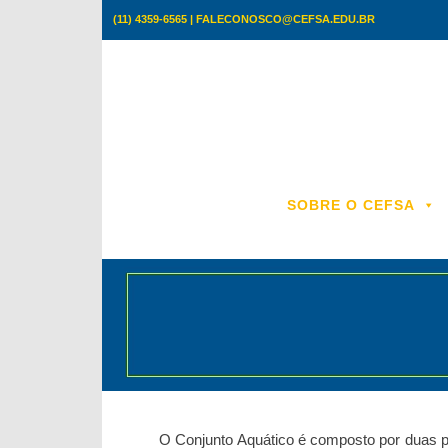
Skip
(11) 4359-6565 | FALECONOSCO@CEFSA.EDU.BR
to
content
SOBRE O CEFSA
O Conjunto Aquático é composto por duas p