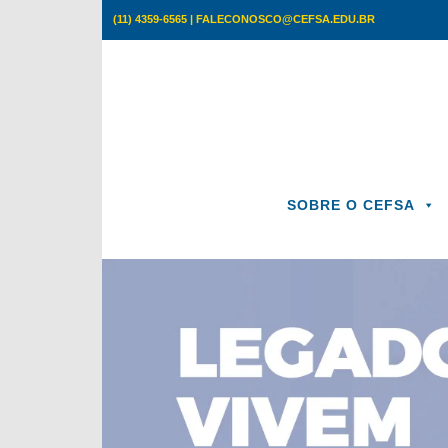
Skip
(11) 4359-6565 | FALECONOSCO@CEFSA.EDU.BR
to
content
SOBRE O CEFSA