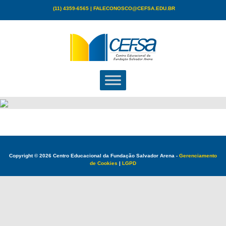
Skip
(11) 4359-6565 | FALECONOSCO@CEFSA.EDU.BR
to
content
Copyright ©
2026
Centro Educacional da Fundação Salvador Arena -
Gerenciamento
de Cookies
|
LGPD