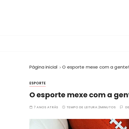
I
r
p
a
r
Crescendo J
Centro Educacional da Fundação Salvador
a
c
o
n
Página inicial
O esporte mexe com a gente
t
e
ú
ESPORTE
d
O esporte mexe com a gen
o
7 ANOS ATRÁS
TEMPO DE LEITURA:
2MINUTOS
D