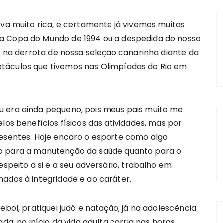
iva muito rica, e certamente já vivemos muitas
a Copa do Mundo de 1994 ou a despedida do nosso
 1 na derrota de nossa seleção canarinha diante da
táculos que tivemos nas Olimpíadas do Rio em
u era ainda pequeno, pois meus pais muito me
los benefícios físicos das atividades, mas por
resentes. Hoje encaro o esporte como algo
to para a manutenção da saúde quanto para o
espeito a si e a seu adversário, trabalho em
mados à integridade e ao caráter.
ebol, pratiquei judô e natação; já na adolescência
da; no início da vida adulta corria nas horas