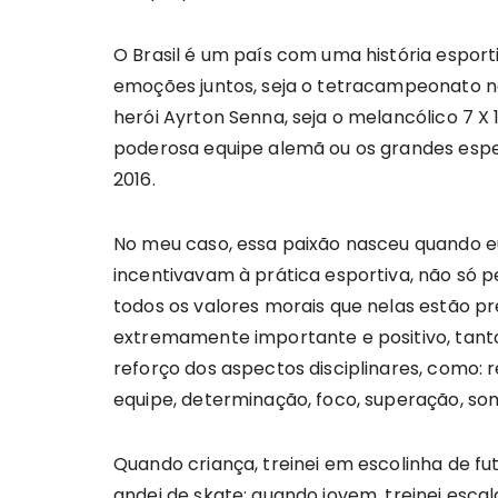
O Brasil é um país com uma história esport
emoções juntos, seja o tetracampeonato n
herói Ayrton Senna, seja o melancólico 7 X
poderosa equipe alemã ou os grandes espe
2016.
No meu caso, essa paixão nasceu quando e
incentivavam à prática esportiva, não só pe
todos os valores morais que nelas estão p
extremamente importante e positivo, tan
reforço dos aspectos disciplinares, como: r
equipe, determinação, foco, superação, so
Quando criança, treinei em escolinha de fut
andei de skate; quando jovem, treinei escala