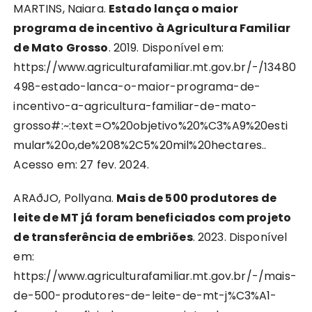
MARTINS, Naiara.
Estado lança o maior
programa de incentivo à Agricultura Familiar
de Mato Grosso
. 2019. Disponível em:
https://www.agriculturafamiliar.mt.gov.br/-/13480
498-estado-lanca-o-maior-programa-de-
incentivo-a-agricultura-familiar-de-mato-
grosso#:~:text=O%20objetivo%20%C3%A9%20esti
mular%20o,de%208%2C5%20mil%20hectares..
Acesso em: 27 fev. 2024.
ARAðJO, Pollyana.
Mais de 500 produtores de
leite de MT já foram beneficiados com projeto
de transferência de embriões
. 2023. Disponível
em:
https://www.agriculturafamiliar.mt.gov.br/-/mais-
de-500-produtores-de-leite-de-mt-j%C3%A1-