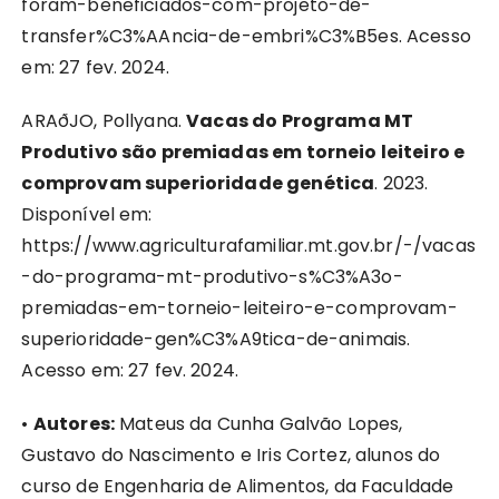
foram-beneficiados-com-projeto-de-
transfer%C3%AAncia-de-embri%C3%B5es. Acesso
em: 27 fev. 2024.
ARAðJO, Pollyana.
Vacas do Programa MT
Produtivo são premiadas em torneio leiteiro e
comprovam superioridade genética
. 2023.
Disponível em:
https://www.agriculturafamiliar.mt.gov.br/-/vacas
-do-programa-mt-produtivo-s%C3%A3o-
premiadas-em-torneio-leiteiro-e-comprovam-
superioridade-gen%C3%A9tica-de-animais.
Acesso em: 27 fev. 2024.
•
Autores:
Mateus da Cunha Galvão Lopes,
Gustavo do Nascimento e Iris Cortez, alunos do
curso de Engenharia de Alimentos, da Faculdade