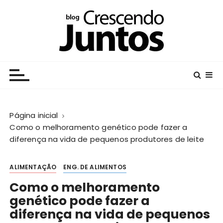
I
r
p
a
r
Crescendo Juntos
Centro Educacional da Fundação Salvador Arena
a
c
o
n
Página inicial
t
Como o melhoramento genético pode fazer a
e
diferença na vida de pequenos produtores de leite
ú
d
o
ALIMENTAÇÃO
ENG. DE ALIMENTOS
Como o melhoramento
genético pode fazer a
diferença na vida de pequenos