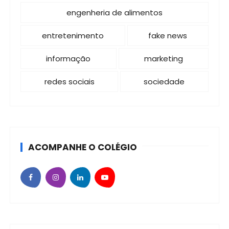
e
engenheria de alimentos
p
entretenimento
fake news
o
s
informação
marketing
t
redes sociais
sociedade
s
ACOMPANHE O COLÉGIO