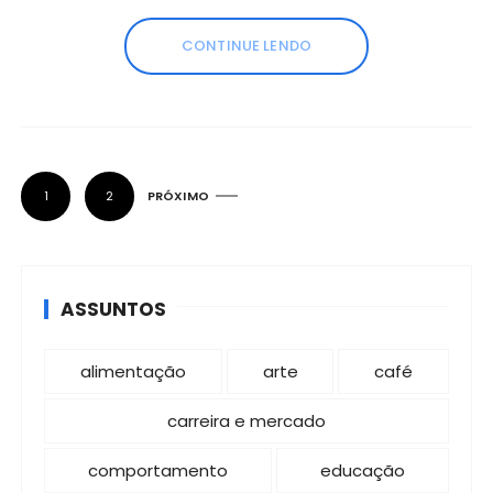
CONTINUE LENDO
P
1
2
PRÓXIMO
a
g
i
ASSUNTOS
n
a
alimentação
arte
café
ç
ã
carreira e mercado
o
comportamento
educação
d